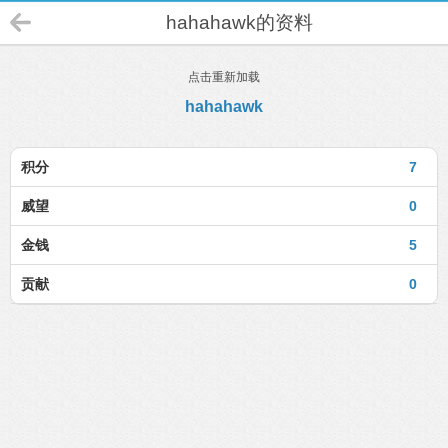
hahahawk的资料
点击重新加载
hahahawk
积分
7
威望
0
金钱
5
贡献
0