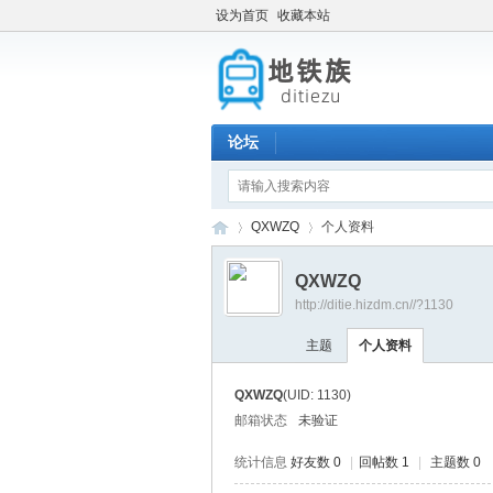
设为首页
收藏本站
论坛
QXWZQ
个人资料
QXWZQ
http://ditie.hizdm.cn//?1130
地
›
›
主题
个人资料
QXWZQ
(UID: 1130)
邮箱状态
未验证
统计信息
好友数 0
|
回帖数 1
|
主题数 0