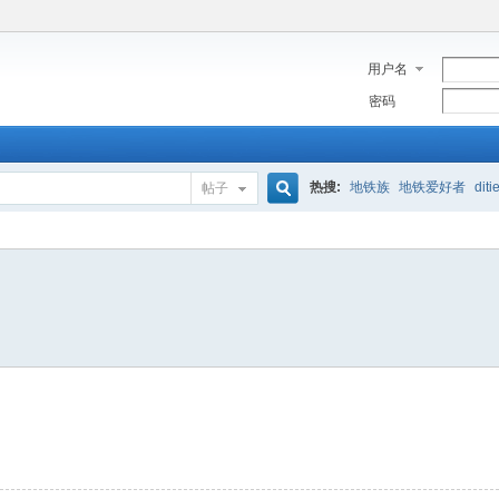
用户名
密码
热搜:
地铁族
地铁爱好者
diti
帖子
搜
索